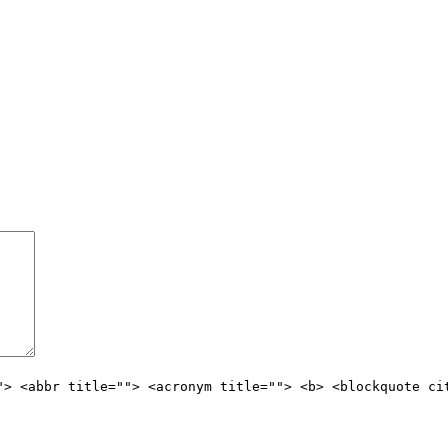
"> <abbr title=""> <acronym title=""> <b> <blockquote ci